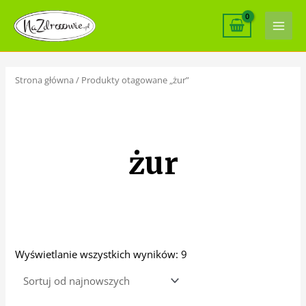
Skip
Main
to
Men
content
Posortowane
według
najnowszych
Strona główna
/ Produkty otagowane „żur”
żur
Wyświetlanie wszystkich wyników: 9