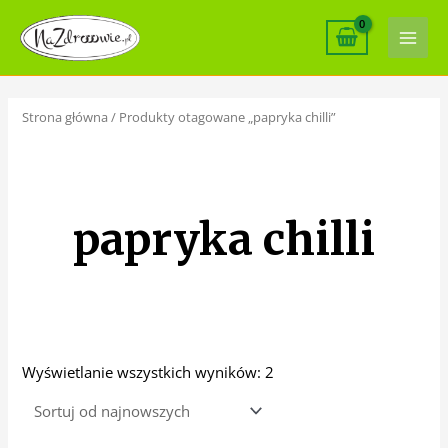
Skip
Main
to
Men
content
Posortowane
według
najnowszych
Strona główna
/ Produkty otagowane „papryka chilli”
papryka chilli
Wyświetlanie wszystkich wyników: 2