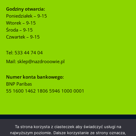
Godziny otwarcia:
Poniedziałek – 9-15
Wtorek – 9-15
Środa – 9-15
Czwartek – 9-15
Tel:
533 44 74 04
Mail:
sklep@nazdrooowie.pl
Numer konta bankowego:
BNP Paribas
55 1600 1462 1806 5946 1000 0001
Ta strona korzysta z ciasteczek aby świadczyć usługi na
Copyright © 2026 | nazdrooowie.pl
najwyższym poziomie. Dalsze korzystanie ze strony oznacza,