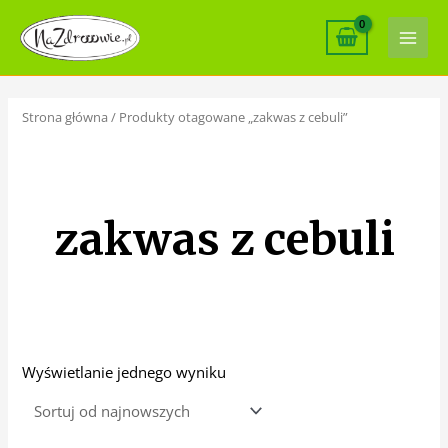
Skip
Main
to
Men
content
Strona główna
/ Produkty otagowane „zakwas z cebuli”
zakwas z cebuli
Wyświetlanie jednego wyniku