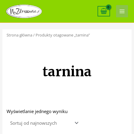
Skip
Main
to
Men
content
Strona główna
/ Produkty otagowane „tarnina”
tarnina
Wyświetlanie jednego wyniku