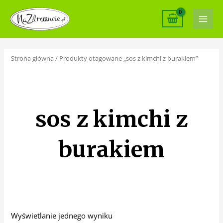
Skip
Main
to
Men
content
Strona główna
/ Produkty otagowane „sos z kimchi z burakiem”
sos z kimchi z
burakiem
Wyświetlanie jednego wyniku