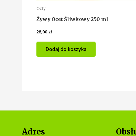
Octy
Żywy Ocet Śliwkowy 250 ml
28,00
zł
Dodaj do koszyka
Adres
Obsł