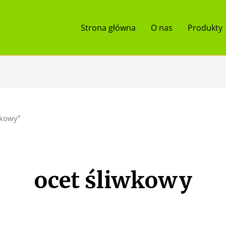
Strona główna
O nas
Produkty
wkowy”
ocet śliwkowy