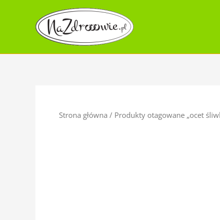
Skip
to
content
Strona główna
/ Produkty otagowane „ocet śli