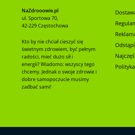
NaZdrooowie.pl
Dostawa
ul. Sportowa 70,
Regula
42-229 Częstochowa
Reklama
Kto by nie chciał cieszyć się
Odstąp
świetnym zdrowiem, być pełnym
Najczęś
radości, mieć dużo sił i
energii? Wiadomo: wszyscy tego
Polityk
chcemy. Jednak o swoje zdrowie i
dobre samopoczucie musimy
zadbać sami!