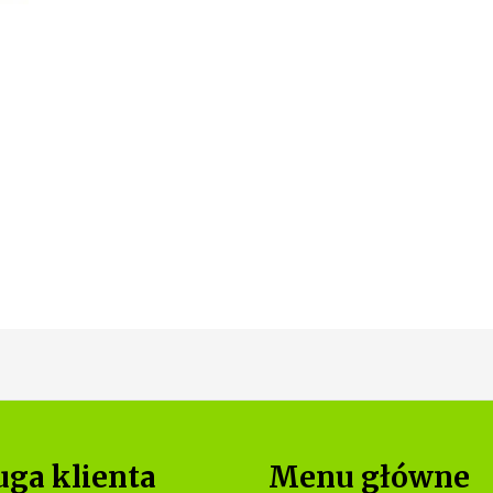
uga klienta
Menu główne