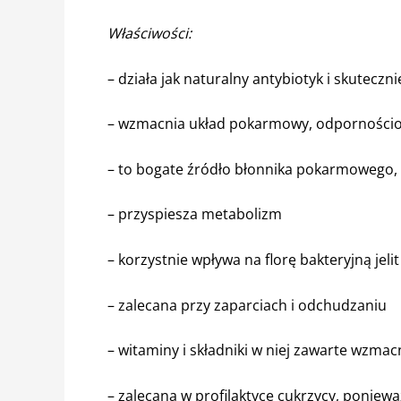
Właściwości:
– działa jak naturalny antybiotyk i skutecz
– wzmacnia układ pokarmowy, odporności
– to bogate źródło błonnika pokarmowego, 
– przyspiesza metabolizm
– korzystnie wpływa na florę bakteryjną jelit
– zalecana przy zaparciach i odchudzaniu
– witaminy i składniki w niej zawarte wzmac
– zalecana w profilaktyce cukrzycy, poniew