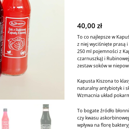
Czerwonej
i
Rubinowej
-
40,00
zł
3
To co najlepsze w Kapu
x
z niej wyciśnięte prasą
250
250 ml pojemności z Kap
ml
czarnuszką) i Rubinowej 
zestaw soków w niepow
Kapusta Kiszona to klas
naturalny antybiotyk i 
Wzmacnia układ pokarm
To bogate źródło błonn
czy kwasu askorbinoweg
wpływa na florę bakteryj