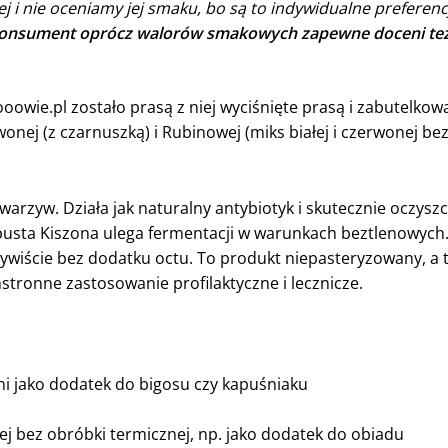
 i nie oceniamy jej smaku, bo są to indywidualne prefere
nsument oprócz walorów smakowych zapewne doceni też 
oowie.pl zostało prasą z niej wyciśnięte prasą i zabutelko
wonej (z czarnuszką) i Rubinowej (miks białej i czerwonej b
warzyw. Działa jak naturalny antybiotyk i skutecznie oczys
usta Kiszona ulega fermentacji w warunkach beztlenowyc
zywiście bez dodatku octu. To produkt niepasteryzowany, a t
tronne zastosowanie profilaktyczne i lecznicze.
i jako dodatek do bigosu czy kapuśniaku
ej bez obróbki termicznej, np. jako dodatek do obiadu