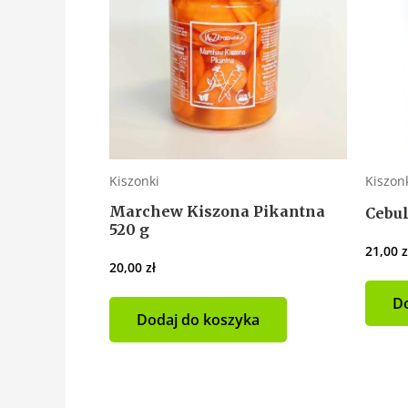
Kiszonki
Kiszon
Marchew Kiszona Pikantna
Cebul
520 g
21,00
z
20,00
zł
Do
Dodaj do koszyka