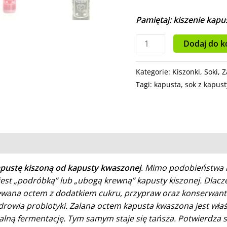
Pamiętaj: kiszenie kapu
Dodaj do k
Kategorie:
Kiszonki
,
Soki
,
Z
Tagi:
kapusta
,
sok z kapust
apustę kiszoną od kapusty kwaszonej
. Mimo podobieństwa n
est „podróbką” lub „ubogą krewną” kapusty kiszonej. Dlac
alewana octem z dodatkiem cukru, przypraw oraz konserwant
rowia probiotyki. Zalana octem kapusta kwaszona jest właś
alną fermentację. Tym samym staje się tańsza. Potwierdza si