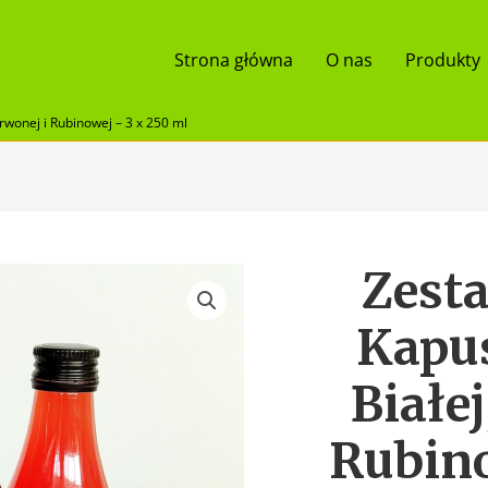
Strona główna
O nas
Produkty
rwonej i Rubinowej – 3 x 250 ml
Zest
ilość
Zestaw
3
Kapus
Soków
z
Białe
Kapusty
Kiszonej:
Rubino
Białej,