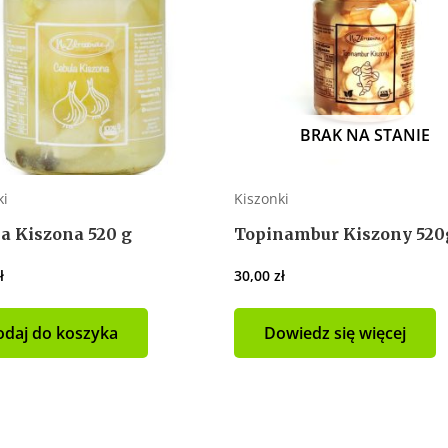
BRAK NA STANIE
ki
Kiszonki
a Kiszona 520 g
Topinambur Kiszony 520
ł
30,00
zł
daj do koszyka
Dowiedz się więcej