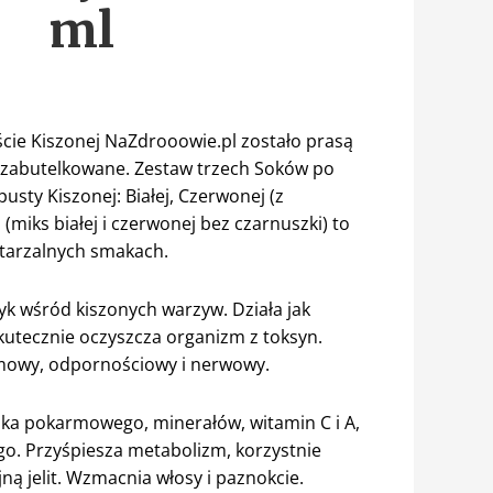
ml
ście Kiszonej NaZdrooowie.pl zostało prasą
 i zabutelkowane. Zestaw trzech Soków po
usty Kiszonej: Białej, Czerwonej (z
(miks białej i czerwonej bez czarnuszki) to
tarzalnych smakach.
yk wśród kiszonych warzyw. Działa jak
skutecznie oczyszcza organizm z toksyn.
owy, odpornościowy i nerwowy.
ika pokarmowego, minerałów, witamin C i A,
o. Przyśpiesza metabolizm, korzystnie
ną jelit. Wzmacnia włosy i paznokcie.