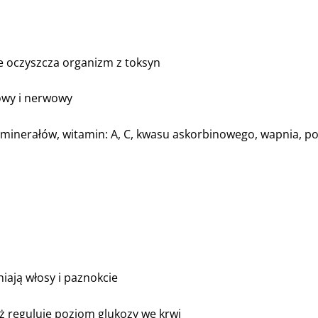
nie oczyszcza organizm z toksyn
owy i nerwowy
minerałów, witamin: A, C, kwasu askorbinowego, wapnia, pot
niają włosy i paznokcie
aż reguluje poziom glukozy we krwi