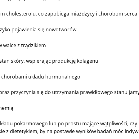
iom cholesterolu, co zapobiega miażdżycy i chorobom serca
yzyko pojawienia się nowotworów
w walce z trądzikiem
stan skóry, wspierając produkcję kolagenu
zed chorobami układu hormonalnego
raz przyczynia się do utrzymania prawidłowego stanu jamy 
anemią
układu pokarmowego lub po prostu mające wątpliwości, czy S
ć się z dietetykiem, by na postawie wyników badań móc indywi