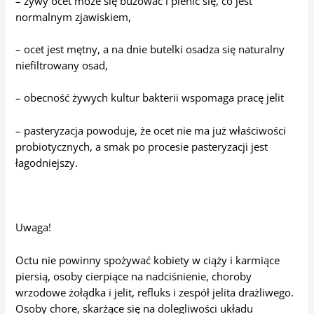
– żywy ocet może się buzować i pienić się, co jest
normalnym zjawiskiem,
– ocet jest mętny, a na dnie butelki osadza się naturalny
niefiltrowany osad,
– obecność żywych kultur bakterii wspomaga pracę jelit
– pasteryzacja powoduje, że ocet nie ma już właściwości
probiotycznych, a smak po procesie pasteryzacji jest
łagodniejszy.
Uwaga!
Octu nie powinny spożywać kobiety w ciąży i karmiące
piersią, osoby cierpiące na nadciśnienie, choroby
wrzodowe żołądka i jelit, refluks i zespół jelita drażliwego.
Osoby chore, skarżące się na dolegliwości układu